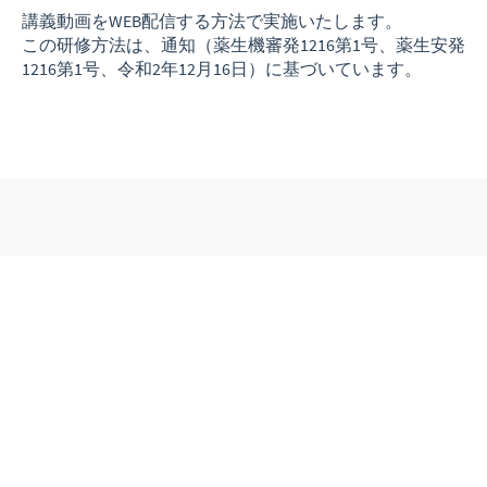
講義動画をWEB配信する方法で実施いたします。
この研修方法は、通知（薬生機審発1216第1号、薬生安発
1216第1号、令和2年12月16日）に基づいています。
全体の流れ
受講するには事前にお申し込みとお支払いが必要です。
第1回目のスケジュールです。
【申込期間】
2026年5月1日～5月20日
（定員：1,100名）
お申し込み後に、事務局から「お申込みありがとうメー
ル」と「振込お願いメール（請求書）」が送信されま
す。