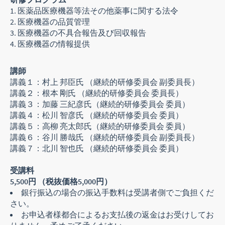
医薬品医療機器等法その他薬事に関する法令
医療機器の品質管理
医療機器の不具合報告及び回収報告
医療機器の情報提供
講師
講義１：村上 邦臣氏 （継続的研修委員会 副委員長）
講義２：根本 剛氏 （継続的研修委員会 委員長）
講義３：加藤 三紀彦氏（継続的研修委員会 委員）
講義４：松川 智彦氏 （継続的研修委員会 委員）
講義５：高柳 亮太郎氏（継続的研修委員会 委員）
講義６：谷川 勝哉氏 （継続的研修委員会 副委員長）
講義７：北川 智也氏 （継続的研修委員会 委員）
受講料
5,500円 （税抜価格5,000円）
銀行振込の場合の振込手数料は受講者側でご負担くだ
さい。
お申込者様都合によるお支払後の返金はお受けしてお